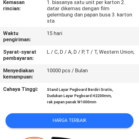
Kemasan
1. biasanya satu unit per karton 2.
KUALITAS
rincian:
datar dikemas dengan film
gelembung dan papan busa 3. karton
sta
HUBUNGI
KAMI
Waktu
15 hari
pengiriman:
Syarat-syarat
L / C, D / A, D / P, T / T, Western Union,
BERITA
pembayaran:
Menyediakan
10000 pcs / Bulan
KASUS
kemampuan:
Cahaya Tinggi:
,
Stand Layar Pegboard Berdiri Gratis
SITEMAP
,
Dudukan Layar Pegboard H2200mm
rak papan pasak W1000mm
PRIVACY
HARGA TERBAIK
POLICY