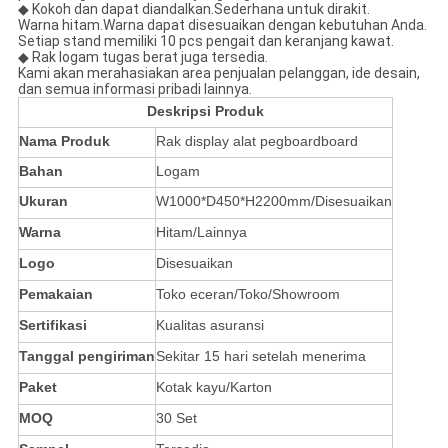
◆
Kokoh dan dapat diandalkan.Sederhana untuk dirakit.
Warna hitam.Warna dapat disesuaikan dengan kebutuhan Anda.
Setiap stand memiliki 10 pcs pengait dan keranjang kawat.
◆
Rak logam tugas berat juga tersedia.
Kami akan merahasiakan area penjualan pelanggan, ide desain,
dan semua informasi pribadi lainnya.
Deskripsi Produk
Nama Produk
Rak display alat pegboardboard
Bahan
Logam
Ukuran
W1000*D450*H2200mm/Disesuaikan
Warna
Hitam/Lainnya
Logo
Disesuaikan
Pemakaian
Toko eceran/Toko/Showroom
Sertifikasi
Kualitas asuransi
Tanggal pengiriman
Sekitar 15 hari setelah menerima
Paket
Kotak kayu/Karton
MOQ
30 Set