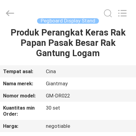
dengan
kedalaman
0
supplier.
Copyright
Pegboard Display Stand
©
2020
-
Produk Perangkat Keras Rak
RUMAH
2025
Foshan
Papan Pasak Besar Rak
Giantmay
Metal
Production
PRODUK
Gantung Logam
Co,Ltd..
All
Rights
Reserved.
Developed
TENTANG
Tempat asal:
Cina
by
ECER
KAMI
Nama merek:
Giantmay
Nomor model:
GM-DR022
TUR
Kuantitas min
30 set
PABRIK
Order:
Harga:
negotiable
KONTROL