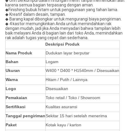
◆ Unit berkumpul dalam hitungan menit tanpa memerlukan alat
karena semua bagian terpasang dengan aman.
◆
Finishing bubuk hitam untuk penggunaan yang tahan lama.
◆ Kreatif dalam desain, tampan.
◆
Barang kapal dibongkar untuk mengurangi biaya pengiriman.
◆
4 kastor memungkinkan Anda untuk memindahkan rak
dengan mudah, jadi jika Anda menyadari bahwa tampilan lebih
baik melayani Anda di bagian lain dari toko Anda, memindahkan
rak adalah tugas yang cepat dan sederhana.
Deskripsi Produk
Nama Produk
Dudukan layar berputar
Bahan
Logam
Ukuran
W400 * D400 * H1540mm / Disesuaikan
Warna
Hitam / Putih / Lainnya
Logo
Disesuaikan
Pemakaian
Toko retail / Toko / Showroom
Sertifikasi
Kualitas asuransi
Tanggal pengiriman
Sekitar 15 hari setelah menerima
Paket
Kotak kayu / karton