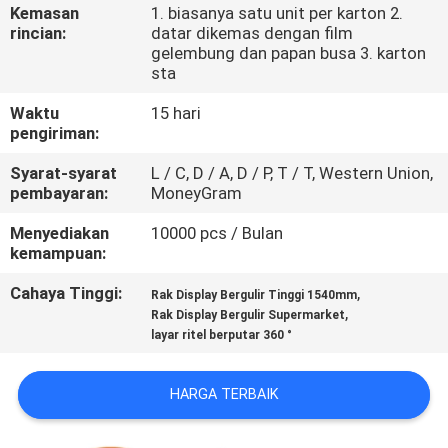
KUALITAS
Kemasan
1. biasanya satu unit per karton 2.
rincian:
datar dikemas dengan film
gelembung dan papan busa 3. karton
HUBUNGI
sta
KAMI
Waktu
15 hari
pengiriman:
BERITA
Syarat-syarat
L / C, D / A, D / P, T / T, Western Union,
pembayaran:
MoneyGram
Menyediakan
10000 pcs / Bulan
KASUS
kemampuan:
Cahaya Tinggi:
,
Rak Display Bergulir Tinggi 1540mm
SITEMAP
,
Rak Display Bergulir Supermarket
layar ritel berputar 360 °
PRIVACY
POLICY
HARGA TERBAIK