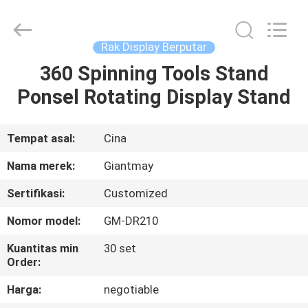
Production
Co,Ltd..
All
Rights
Reserved.
Rak Display Berputar
Developed
by
ECER
360 Spinning Tools Stand
RUMAH
Ponsel Rotating Display Stand
PRODUK
Tempat asal:
Cina
TENTANG
Nama merek:
Giantmay
KAMI
Sertifikasi:
Customized
Nomor model:
GM-DR210
TUR
PABRIK
Kuantitas min
30 set
Order:
Harga:
negotiable
KONTROL