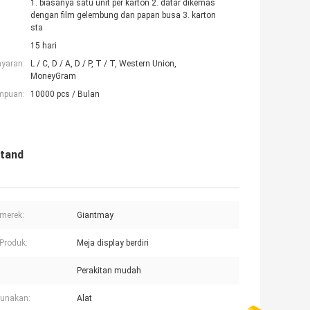
1. biasanya satu unit per karton 2. datar dikemas
dengan film gelembung dan papan busa 3. karton
sta
15 hari
ayaran:
L / C, D / A, D / P, T / T, Western Union,
MoneyGram
mpuan:
10000 pcs / Bulan
Stand
merek:
Giantmay
Produk:
Meja display berdiri
Perakitan mudah
unakan:
Alat