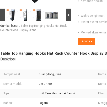
Kemasan rincian:
Waktu pengiriman:
Syarat-syarat pemb
Gambar besar :
Table Top Hanging Hooks Hat Rack
Counter Hook Display Stand
Menyediakan kema
Kontak
Table Top Hanging Hooks Hat Rack Counter Hook Display 
Deskripsi
Tempat asal:
Guangdong, Cina
Nama 
Nomor model:
GM-DR485
Nama 
Tipe:
Unit Tampilan Lantai Berdiri
Fitur:
Bahan:
Logam
Mengg