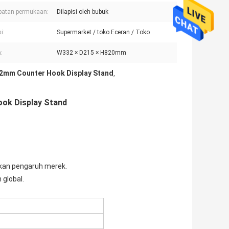
batan permukaan:
Dilapisi oleh bubuk
i:
Supermarket / toko Eceran / Toko
:
W332 × D215 × H820mm
2mm Counter Hook Display Stand
,
ok Display Stand
akan pengaruh merek.
 global.