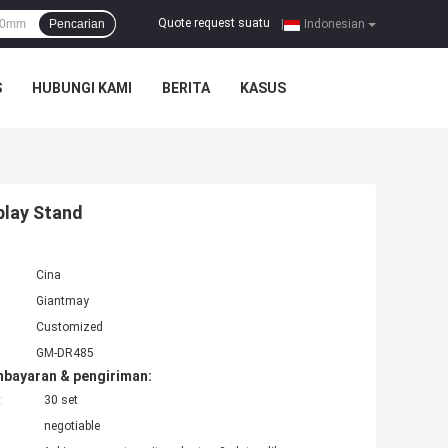
Quote request suatu
Pencarian
|
Indonesian
S
HUBUNGI KAMI
BERITA
KASUS
play Stand
Cina
Giantmay
Customized
GM-DR485
mbayaran & pengiriman:
:
30 set
negotiable