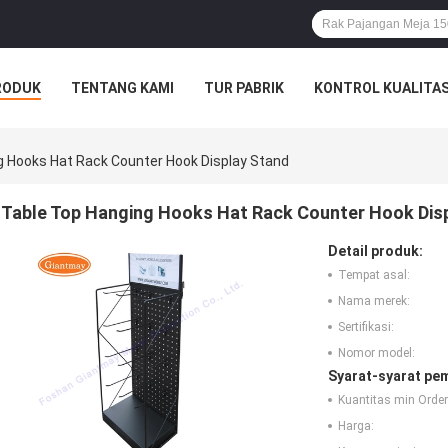
RODUK
TENTANG KAMI
TUR PABRIK
KONTROL KUALITA
g Hooks Hat Rack Counter Hook Display Stand
Table Top Hanging Hooks Hat Rack Counter Hook Dis
Detail produk:
Tempat asal:
Nama merek:
Sertifikasi:
Nomor model:
Syarat-syarat pe
Kuantitas min Order
Harga: