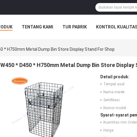
RODUK
TENTANG KAMI
TUR PABRIK
KONTROL KUALITA
0 * H750mm Metal Dump Bin Store Display Stand For Shop
W450 * D450 * H750mm Metal Dump Bin Store Display 
Detail produk:
Tempat asal:
Nama merek:
Sertifikasi:
Nomor model:
Syarat-syarat pe
Kuantitas min Order
Harga: