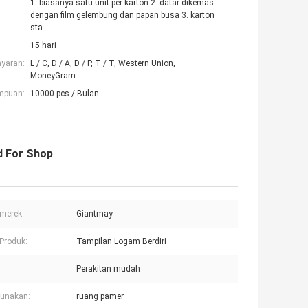
1. biasanya satu unit per karton 2. datar dikemas
dengan film gelembung dan papan busa 3. karton
sta
15 hari
ayaran:
L / C, D / A, D / P, T / T, Western Union,
MoneyGram
mpuan:
10000 pcs / Bulan
d For Shop
merek:
Giantmay
Produk:
Tampilan Logam Berdiri
Perakitan mudah
unakan:
ruang pamer