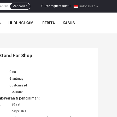
Quote request suatu
Pencarian
|
Indonesian
S
HUBUNGI KAMI
BERITA
KASUS
Stand For Shop
Cina
Giantmay
Customized
GM-DR020
mbayaran & pengiriman:
:
30 set
negotiable