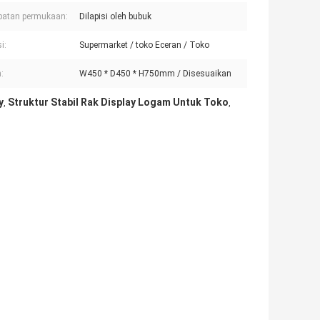
batan permukaan:
Dilapisi oleh bubuk
i:
Supermarket / toko Eceran / Toko
:
W450 * D450 * H750mm / Disesuaikan
y
Struktur Stabil Rak Display Logam Untuk Toko
,
,