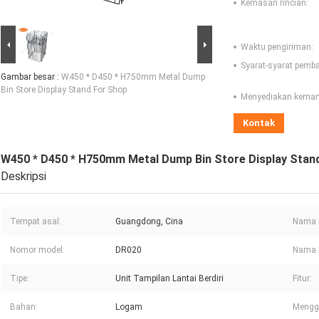
Kemasan rincian:
Waktu pengiriman:
Syarat-syarat pemb
Gambar besar :
W450 * D450 * H750mm Metal Dump
Bin Store Display Stand For Shop
Menyediakan kema
Kontak
W450 * D450 * H750mm Metal Dump Bin Store Display Stan
Deskripsi
Tempat asal:
Guangdong, Cina
Nama 
Nomor model:
DR020
Nama 
Tipe:
Unit Tampilan Lantai Berdiri
Fitur:
Bahan:
Logam
Mengg