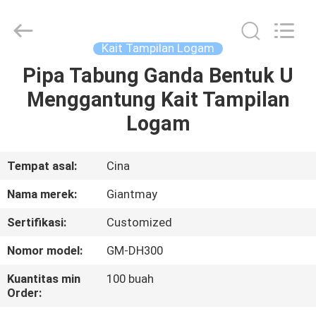
Metal
Production
Co,Ltd..
All
Rights
Kait Tampilan Logam
Reserved.
Developed
Pipa Tabung Ganda Bentuk U
RUMAH
by
ECER
Menggantung Kait Tampilan
PRODUK
Logam
TENTANG
Tempat asal:
Cina
KAMI
Nama merek:
Giantmay
Sertifikasi:
Customized
TUR
Nomor model:
GM-DH300
PABRIK
Kuantitas min
100 buah
Order:
KONTROL