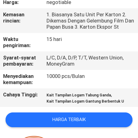
Harga:
negotiable
KUALITAS
Kemasan
1. Biasanya Satu Unit Per Karton 2.
rincian:
Dikemas Dengan Gelembung Film Dan
HUBUNGI
Papan Busa 3. Karton Ekspor St
KAMI
Waktu
15 hari
pengiriman:
BERITA
Syarat-syarat
L/C, D/A, D/P, T/T, Western Union,
pembayaran:
MoneyGram
KASUS
Menyediakan
10000 pcs/Bulan
kemampuan:
SITEMAP
Cahaya Tinggi:
,
Kait Tampilan Logam Tabung Ganda
Kait Tampilan Logam Gantung Berbentuk U
PRIVACY
HARGA TERBAIK
POLICY