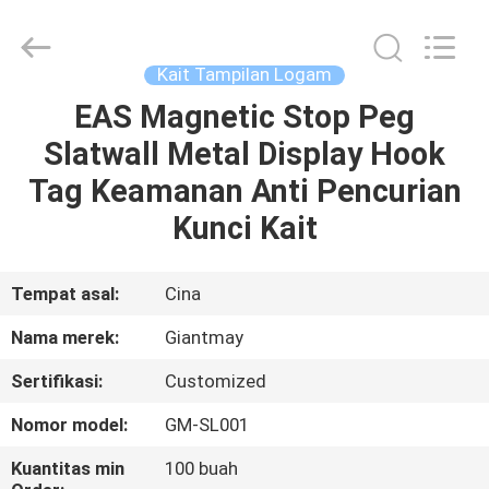
Metal
Production
Co,Ltd..
All
Rights
Kait Tampilan Logam
Reserved.
Developed
EAS Magnetic Stop Peg
RUMAH
by
ECER
Slatwall Metal Display Hook
PRODUK
Tag Keamanan Anti Pencurian
Kunci Kait
TENTANG
KAMI
Tempat asal:
Cina
Nama merek:
Giantmay
TUR
Sertifikasi:
Customized
PABRIK
Nomor model:
GM-SL001
KONTROL
Kuantitas min
100 buah