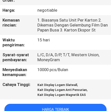
Order:
KUALITAS
Harga:
negotiable
HUBUNGI
Kemasan
1. Biasanya Satu Unit Per Karton 2.
rincian:
Dikemas Dengan Gelembung Film Dan
KAMI
Papan Busa 3. Karton Ekspor St
Waktu
15 hari
BERITA
pengiriman:
Syarat-syarat
L/C, D/A, D/P, T/T, Western Union,
KASUS
pembayaran:
MoneyGram
Menyediakan
10000 pcs/Bulan
SITEMAP
kemampuan:
Cahaya Tinggi:
,
Kait Display Logam Slatwall
,
PRIVACY
Kait Display Logam Anti Pencurian
Kait Display Logam Magnetik EAS
POLICY
HARGA TERBAIK