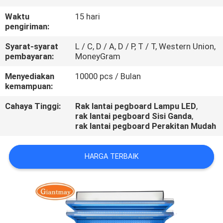
KUALITAS
Waktu
15 hari
pengiriman:
HUBUNGI
Syarat-syarat
L / C, D / A, D / P, T / T, Western Union,
KAMI
pembayaran:
MoneyGram
Menyediakan
10000 pcs / Bulan
BERITA
kemampuan:
Cahaya Tinggi:
Rak lantai pegboard Lampu LED
,
rak lantai pegboard Sisi Ganda
,
KASUS
rak lantai pegboard Perakitan Mudah
HARGA TERBAIK