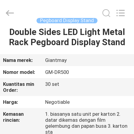
Display
Stand
pemasok.
Copyright
©
Pegboard Display Stand
2020
-
2022
Double Sides LED Light Metal
RUMAH
fsgiantmay.com.
All
Rack Pegboard Display Stand
Rights
Reserved.
PRODUK
Nama merek:
Giantmay
TENTANG
Nomor model:
GM-DR500
KAMI
Kuantitas min
30 set
Order:
TUR
Harga:
Negotiable
PABRIK
Kemasan
1. biasanya satu unit per karton 2.
rincian:
datar dikemas dengan film
gelembung dan papan busa 3. karton
KONTROL
sta