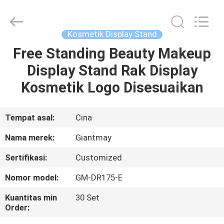
Display
Stand
pemasok.
Copyright
©
Kosmetik Display Stand
2020
-
2022
Free Standing Beauty Makeup
RUMAH
fsgiantmay.com.
All
Display Stand Rak Display
Rights
Reserved.
PRODUK
Kosmetik Logo Disesuaikan
TENTANG
Tempat asal:
Cina
KAMI
Nama merek:
Giantmay
Sertifikasi:
Customized
TUR
Nomor model:
GM-DR175-E
PABRIK
Kuantitas min
30 Set
Order:
KONTROL