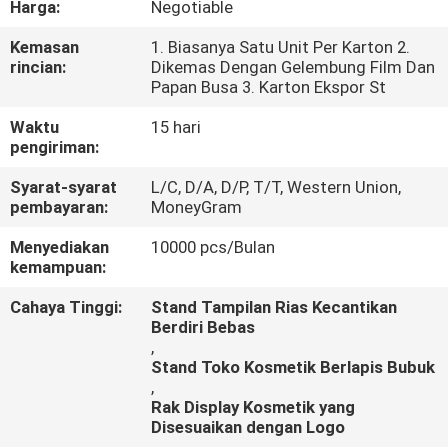
Harga:
Negotiable
KUALITAS
Kemasan
1. Biasanya Satu Unit Per Karton 2.
rincian:
Dikemas Dengan Gelembung Film Dan
HUBUNGI
Papan Busa 3. Karton Ekspor St
KAMI
Waktu
15 hari
pengiriman:
BERITA
Syarat-syarat
L/C, D/A, D/P, T/T, Western Union,
pembayaran:
MoneyGram
KASUS
Menyediakan
10000 pcs/Bulan
kemampuan:
Cahaya Tinggi:
Stand Tampilan Rias Kecantikan
Berdiri Bebas
,
Stand Toko Kosmetik Berlapis Bubuk
,
Rak Display Kosmetik yang
Disesuaikan dengan Logo