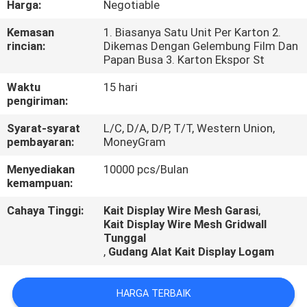
Harga:
Negotiable
KUALITAS
Kemasan
1. Biasanya Satu Unit Per Karton 2.
rincian:
Dikemas Dengan Gelembung Film Dan
HUBUNGI
Papan Busa 3. Karton Ekspor St
KAMI
Waktu
15 hari
pengiriman:
BERITA
Syarat-syarat
L/C, D/A, D/P, T/T, Western Union,
pembayaran:
MoneyGram
KASUS
Menyediakan
10000 pcs/Bulan
kemampuan:
Cahaya Tinggi:
Kait Display Wire Mesh Garasi
,
Kait Display Wire Mesh Gridwall
Tunggal
,
Gudang Alat Kait Display Logam
HARGA TERBAIK