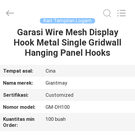
Display
Stand
pemasok.
Copyright
©
Kait Tampilan Logam
2020
-
2022
Garasi Wire Mesh Display
RUMAH
fsgiantmay.com.
All
Hook Metal Single Gridwall
Rights
Reserved.
PRODUK
Hanging Panel Hooks
TENTANG
Tempat asal:
Cina
KAMI
Nama merek:
Giantmay
Sertifikasi:
Customized
TUR
Nomor model:
GM-DH100
PABRIK
Kuantitas min
100 buah
Order:
KONTROL