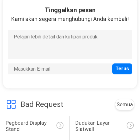
KUALITAS
Tinggalkan pesan
Kami akan segera menghubungi Anda kembali!
HUBUNGI
KAMI
BERITA
KASUS
SITEMAP
Bad Request
Semua
PRIVACY
Pegboard Display 
Dudukan Layar 
POLICY
Stand
Slatwall