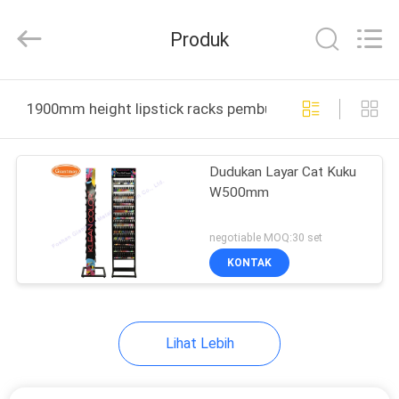
Metal
Production
Co,Ltd..
Produk
All
Rights
Reserved.
Developed
RUMAH
by
ECER
1900mm height lipstick racks pembuatan online
PRODUK
Dudukan Layar Cat Kuku
W500mm
TENTANG
KAMI
negotiable MOQ:30 set
KONTAK
TUR
PABRIK
Lihat Lebih
KONTROL