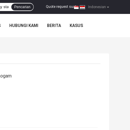
Quote request suatu
Pencarian
|
Indonesian
S
HUBUNGI KAMI
BERITA
KASUS
 Logam