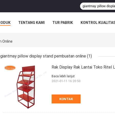
RODUK
TENTANG KAMI
TUR PABRIK
KONTROL KUALITA
n Online
giantmay pillow display stand pembuatan online
(1)
Rak Display Rak Lantai Toko Ritel
Baca lebih lanjut
2021-01-11 16:20:50
KONTAK